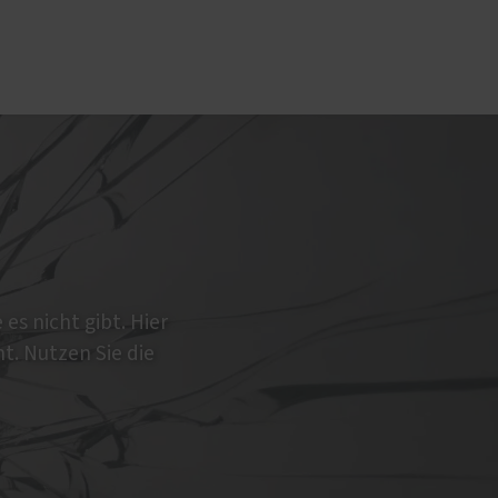
üren
PaX-Haustüren
Aluminium
Holz und Holz-Aluminium
en
Kunststoff
Altbau und Denkmal
 es nicht gibt. Hier
Aktionen
ht. Nutzen Sie die