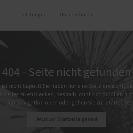
Leistungen
Unternehmen
nster
nzen
PaX Balkon- & Terrassent
Über uns
stoff
Balkontüren
stoff-Aluminium
Hebe-Schiebe-Türen
404 - Seite nicht gefunden
E Aluminium
Parallel-Schiebe-Kipp-Tür
Falt-Schiebe-Türen
ist nicht kaputt! Sie haben nur eine Seite erwischt, die
Aluminium
s weiter zu entdecken, deshalb lohnt sich Scrollen nic
u und Denkmal
Hauptnavigation oben oder gehen Sie zur Startseite.
er-Aktion für den
umschutz
Jetzt zur Startseite gehen!
Service
e Leistungen