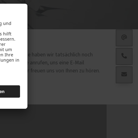
d
lt!
Eine Sache haben wir tatsächlich noch
n auch gerne anrufen, uns eine E-Mail
r
nutzen. Wir freuen uns von Ihnen zu hören.