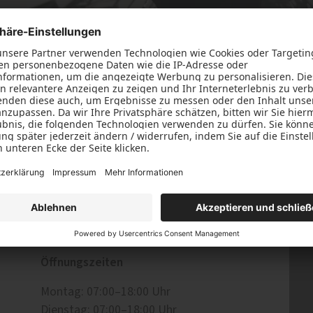
Schallschutz-Simulator
Haustüren
Förderung für Fenster un
Haustüren
Erwischt, Sie haben ja doch gescrol
vergessen, Sie können uns bei Frage
Kontaktformula
schicken oder unser
Öffnungszeiten
Montag: 07:00–18:00 Uhr
Dienstag: 07:00–18:00 Uhr