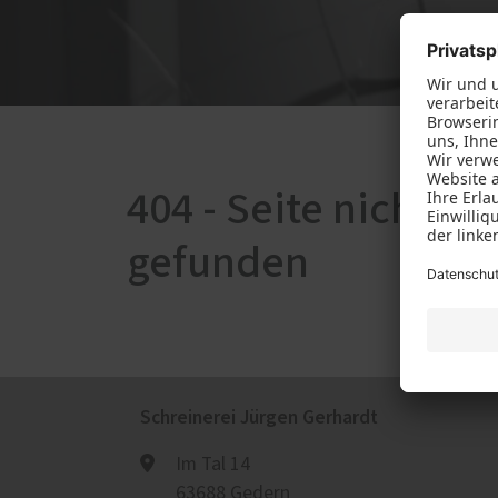
Raffstoren von ROMA
Jilg 
Rollladen von ROMA
Textilscreens von ROMA
Insektenschutz von PaX
404 - Seite nicht
gefunden
Schreinerei Jürgen Gerhardt
Im Tal 14
63688 Gedern