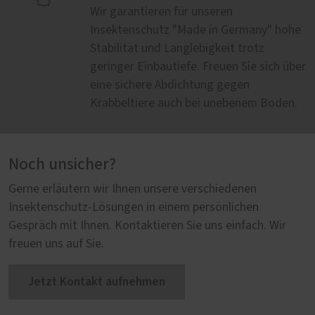
Wir garantieren für unseren
Insektenschutz "Made in Germany" hohe
Stabilität und Langlebigkeit trotz
geringer Einbautiefe. Freuen Sie sich über
eine sichere Abdichtung gegen
Krabbeltiere auch bei unebenem Boden.
Noch unsicher?
Gerne erläutern wir Ihnen unsere verschiedenen
Insektenschutz-Lösungen in einem persönlichen
Gespräch mit Ihnen. Kontaktieren Sie uns einfach. Wir
freuen uns auf Sie.
Jetzt Kontakt aufnehmen