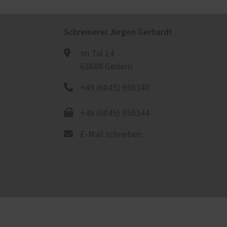
Schreinerei Jürgen Gerhardt
Im Tal 14
63688 Gedern
+49 (6045) 950340
+49 (6045) 950344
E-Mail schreiben