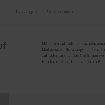
Leistungen
Unternehmen
nster
nzen
PaX Balkon- & Terrassent
Über uns
stoff
Balkontüren
uf
Mit einem zufriedenen Lächeln, eine
stoff-Aluminium
Hebe-Schiebe-Türen
Mail an unser Büro zeigen unsere Ku
E Aluminium
Parallel-Schiebe-Kipp-Tür
zufrieden sind. Jedes Mal freuen wi
Kunden motiviert uns weiterhin Bes
Falt-Schiebe-Türen
Aluminium
u und Denkmal
er-Aktion für den
umschutz
Service
e Leistungen