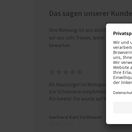
Das sagen unserer Kund
Ihre Meinung ist uns wichtig! Wenn au
wir uns sehr freuen, wenn Sie dies au
bewerten.
Als Neubürger im Wohnpark Nucourt 
die Schreinerei empfohlen. Ich benöti
Rückwand. Sie wurde auf Maß ge…
Gerhard Karl Collmann
28.Dez..2021