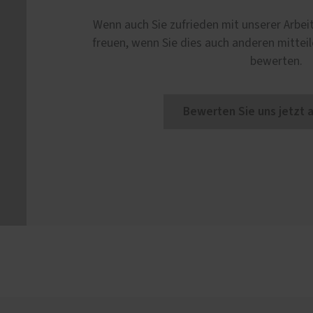
Schallschutz-Simulator
Haustüren
Förderung für Fenster un
Wenn auch Sie zufrieden mit unserer Arbei
Haustüren
freuen, wenn Sie dies auch anderen mitteil
bewerten.
Bewerten Sie uns jetzt 