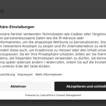
en
ch Sie zufrieden mit unserer Arbeit waren, würden
ch anderen mitteilen, indem Sie uns bei Google
angekommen, wurde mir
Wir haben 3 Massivholztische 
gte eine Regalwand mit
unserem eigenen Holz (gefäll
Elternhauses) anfertigen lasse
Bernd Fuchsloch
14.Nov..2024