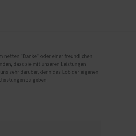
üren
PaX-Haustüren
Aluminium
m netten "Danke" oder einer freundlichen
Holz und Holz-Aluminium
nden, dass sie mit unseren Leistungen
en
Kunststoff
r uns sehr darüber, denn das Lob der eigenen
tleistungen zu geben.
Altbau und Denkmal
Aktionen